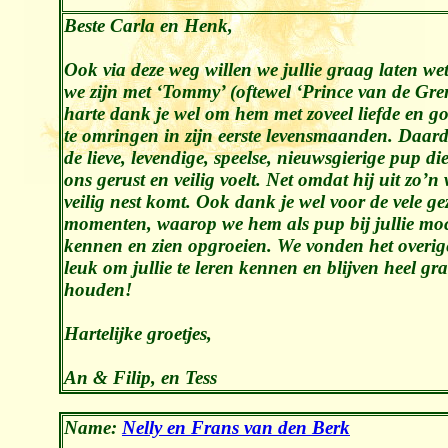
Beste Carla en Henk,
Ook via deze weg willen we jullie graag laten wet
we zijn met ‘Tommy’ (oftewel ‘Prince van de Gre
harte dank je wel om hem met zoveel liefde en g
te omringen in zijn eerste levensmaanden. Daard
de lieve, levendige, speelse, nieuwsgierige pup die
ons gerust en veilig voelt. Net omdat hij uit zo’
veilig nest komt. Ook dank je wel voor de vele gez
momenten, waarop we hem als pup bij jullie moc
kennen en zien opgroeien. We vonden het overig
leuk om jullie te leren kennen en blijven heel gr
houden!
Hartelijke groetjes,
An & Filip, en Tess
Name:
Nelly en Frans van den Berk