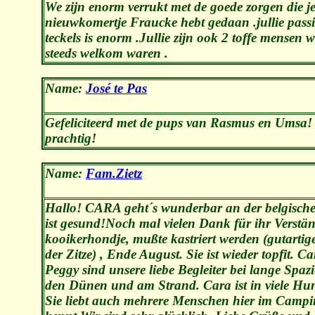
We zijn enorm verrukt met de goede zorgen die j
nieuwkomertje Fraucke hebt gedaan .jullie passi
teckels is enorm .Jullie zijn ook 2 toffe mensen
steeds welkom waren .
Name:
José te Pas
Gefeliciteerd met de pups van Rasmus en Umsa! 
prachtig!
Name:
Fam.Zietz
Hallo! CARA geht´s wunderbar an der belgische
ist gesund!Noch mal vielen Dank für ihr Verstän
kooikerhondje, mußte kastriert werden (gutarti
der Zitze) , Ende August. Sie ist wieder topfit. C
Peggy sind unsere liebe Begleiter bei lange Spaz
den Dünen und am Strand. Cara ist in viele Hund
Sie liebt auch mehrere Menschen hier im Campin