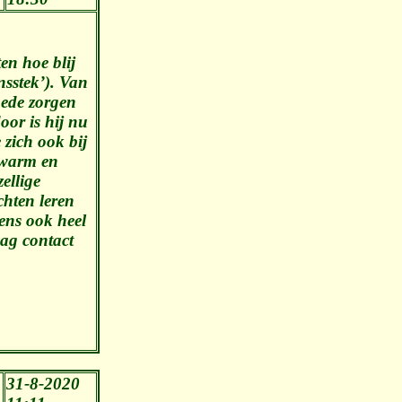
en hoe blij
nsstek’). Van
oede zorgen
oor is hij nu
 zich ook bij
n warm en
ellige
hten leren
ens ook heel
aag contact
31-8-2020