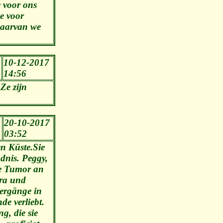
e voor ons
e voor
 waarvan we
10-12-2017
14:56
Ze zijn
20-10-2017
03:52
n Küste.Sie
dnis. Peggy,
ge Tumor an
ara und
iergänge in
e verliebt.
g, die sie