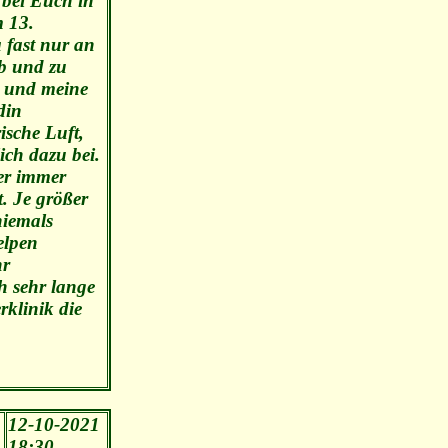
 bei Euch in
m 13.
 fast nur an
ab und zu
d und meine
din
ische Luft,
ich dazu bei.
er immer
t. Je größer
niemals
elpen
hr
h sehr lange
rklinik die
12-10-2021
18:30