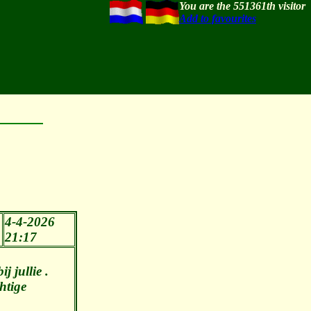
You are the 551361th visitor
Add to favourites
4-4-2026
21:17
 jullie .
htige