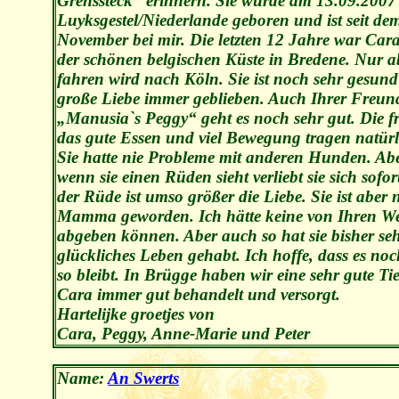
Grenssteck“ erinnern. Sie wurde am 13.09.2007
Luyksgestel/Niederlande geboren und ist seit de
November bei mir. Die letzten 12 Jahre war Cara
der schönen belgischen Küste in Bredene. Nur 
fahren wird nach Köln. Sie ist noch sehr gesun
große Liebe immer geblieben. Auch Ihrer Freun
„Manusia`s Peggy“ geht es noch sehr gut. Die fr
das gute Essen und viel Bewegung tragen natürl
Sie hatte nie Probleme mit anderen Hunden. Ab
wenn sie einen Rüden sieht verliebt sie sich sofor
der Rüde ist umso größer die Liebe. Sie ist aber 
Mamma geworden. Ich hätte keine von Ihren W
abgeben können. Aber auch so hat sie bisher se
glückliches Leben gehabt. Ich hoffe, dass es noc
so bleibt. In Brügge haben wir eine sehr gute Tie
Cara immer gut behandelt und versorgt.
Hartelijke groetjes von
Cara, Peggy, Anne-Marie und Peter
Name:
An Swerts