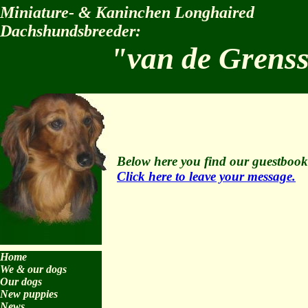
Miniature- & Kaninchen Longhaired
Dachshundsbreeder:
"van de Grens
Below here you find our guestbook
Click here to leave your message.
Home
We & our dogs
Our dogs
New puppies
News