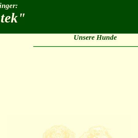
inger:
stek"
Unsere Hunde