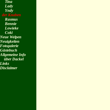
Tina
Lady
Yndy
der Knaben
Rasmus
Bennie
Lowieke
Coki
Neue Welpen
Neuigkeiten
Fotogalerie
Gästebuch
Allgemeine Info
über Dackel
Links
Disclaimer