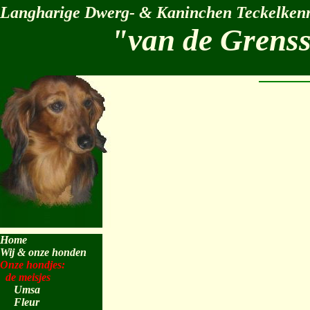
Langharige Dwerg- & Kaninchen Teckelkenn
"van de Grens
Home
Wij & onze honden
Onze hondjes:
de meisjes
Umsa
Fleur