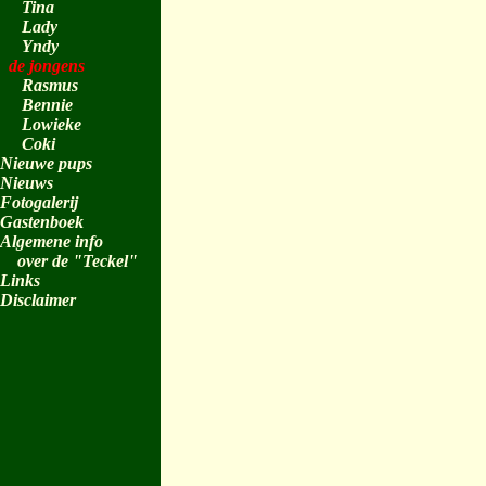
Tina
Lady
Yndy
de jongens
Rasmus
Bennie
Lowieke
Coki
Nieuwe pups
Nieuws
Fotogalerij
Gastenboek
Algemene info
over de "Teckel"
Links
Disclaimer