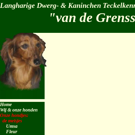
Langharige Dwerg- & Kaninchen Teckelkenn
"van de Grens
Home
Wij & onze honden
Onze hondjes:
de meisjes
Umsa
Fleur