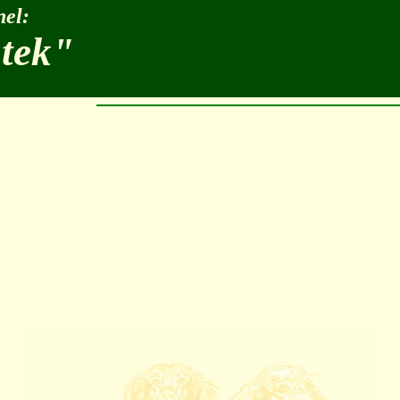
el:
stek"