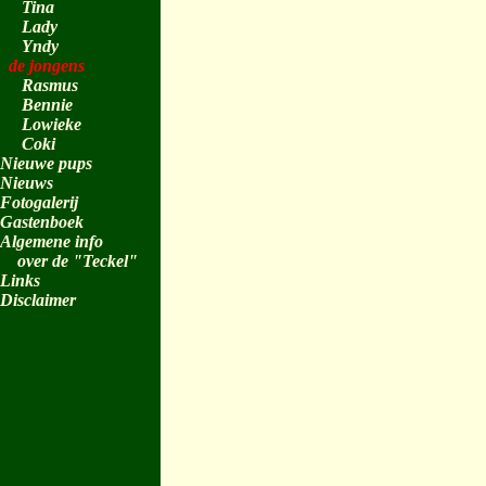
Tina
Lady
Yndy
de jongens
Rasmus
Bennie
Lowieke
Coki
Nieuwe pups
Nieuws
Fotogalerij
Gastenboek
Algemene info
over de "Teckel"
Links
Disclaimer