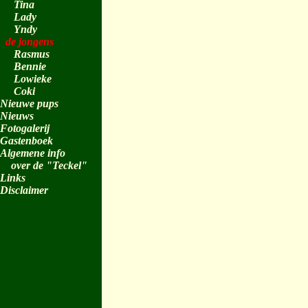
Tina
Lady
Yndy
de jongens
Rasmus
Bennie
Lowieke
Coki
Nieuwe pups
Nieuws
Fotogalerij
Gastenboek
Algemene info
over de "Teckel"
Links
Disclaimer