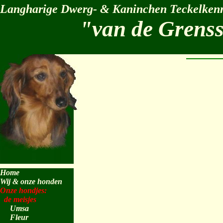
Langharige Dwerg- & Kaninchen Teckelkenn
"van de Grens
Home
Wij & onze honden
Onze hondjes:
de meisjes
Umsa
Fleur