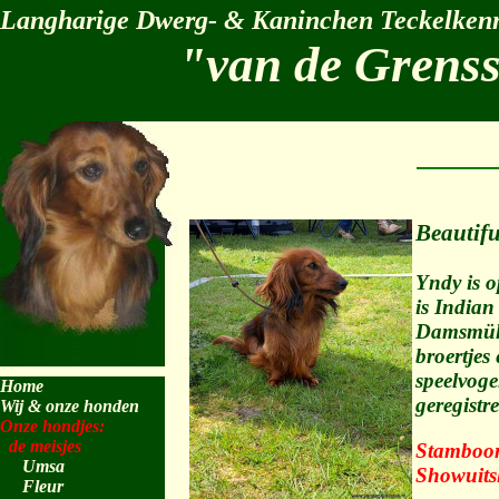
Langharige Dwerg- & Kaninchen Teckelkenn
"van de Grens
Beautifu
Yndy is 
is Indian
Damsmühle
broertjes
speelvogel
Home
geregist
Wij & onze honden
Onze hondjes:
de meisjes
Stamboo
Umsa
Showuits
Fleur