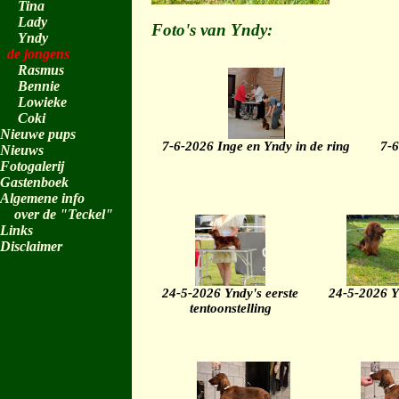
Tina
Lady
Foto's van Yndy:
Yndy
de jongens
Rasmus
Bennie
Lowieke
Coki
Nieuwe pups
7-6-2026 Inge en Yndy in de ring
7-6
Nieuws
Fotogalerij
Gastenboek
Algemene info
over de "Teckel"
Links
Disclaimer
24-5-2026 Yndy's eerste
24-5-2026 
tentoonstelling